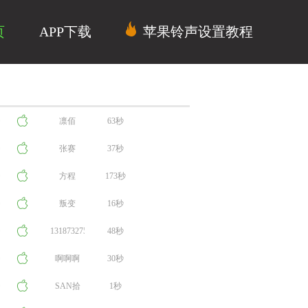
页
APP下载
苹果铃声设置教程
凛佰
63秒
张赛
37秒
方程
173秒
叛变
16秒
13187327522
48秒
啊啊啊
30秒
啊，啊啊
SAN拾
1秒