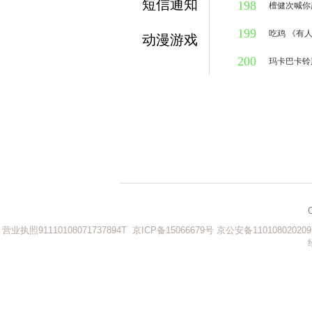
短信通知
198
1万人听过
檀健次喊你
199
1万人听过
吃鸡 《有
动漫游戏
200
1万人听过
玛卡巴卡铃
1万人听过
营业执照91110108071737894T
京ICP备15066679号
京公安备110108020209