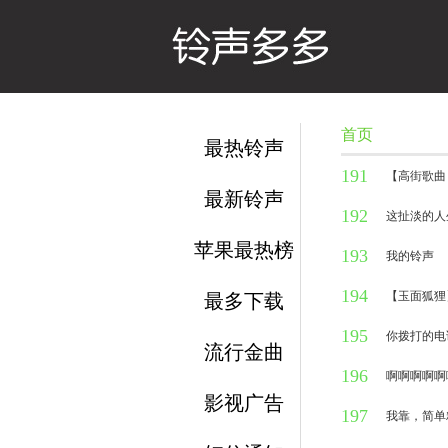
首页
最热铃声
191
【高街歌曲
最新铃声
192
1万人听过
这扯淡的人
苹果最热榜
193
1万人听过
我的铃声
194
1万人听过
【玉面狐狸
最多下载
195
1万人听过
你拨打的电
流行金曲
196
1万人听过
啊啊啊啊啊
影视广告
197
1万人听过
我靠，简单