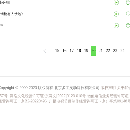
起床啦
人钢枪有人伏地》
声
15
16
17
18
19
20
21
22
23
24
Copyright © 2009-2020 版权所有:北京多宝灵动科技有限公司
版权声明
关于我
57号
网络文化经营许可证:
京网文[2022]0120-010号
增值电信业务经营许可证：京
经营许可证：京B2-20220496
广播电视节目制作经营许可证（京）字第09148