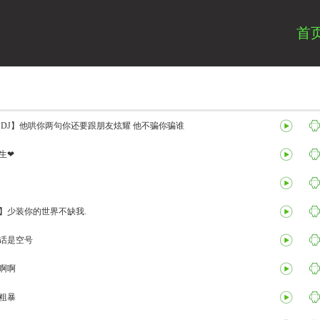
首
 DJ】他哄你两句你还要跟朋友炫耀 他不骗你骗谁
生❤
】少装你的世界不缺我.
话是空号
啊啊
粗暴