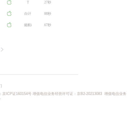
啊啊啊
T
27秒
白计
88秒
懿航i
67秒
们
ICP证160154号
增值电信业务经营许可证：京B2-20213083
增值电信业务
号