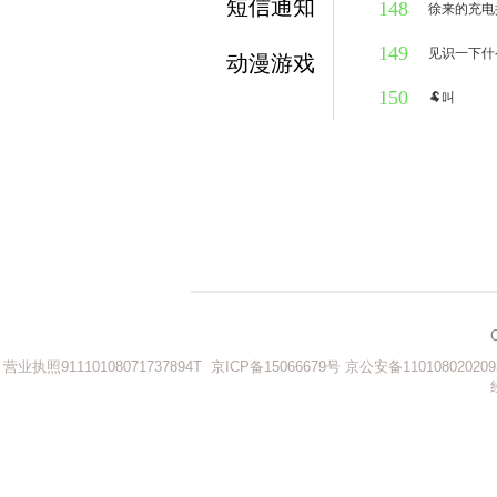
短信通知
148
1万人听过
徐来的充电
149
1万人听过
见识一下什
动漫游戏
150
1万人听过
🐏叫
1万人听过
营业执照91110108071737894T
京ICP备15066679号
京公安备110108020209