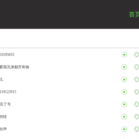
首
3195835
要我兄弟都开奔驰
儿
19122915
生完了号
的哇
铃声