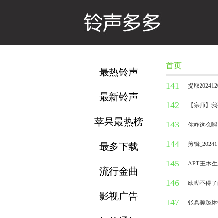
首页
最热铃声
141
提取2024120
最新铃声
142
1万人听过
【宗师】我
苹果最热榜
143
1万人听过
你咋这么嘚
144
1万人听过
剪辑_202411
最多下载
145
1万人听过
APT.王木
流行金曲
146
1万人听过
欧呦不得了
影视广告
147
1万人听过
张真源起床