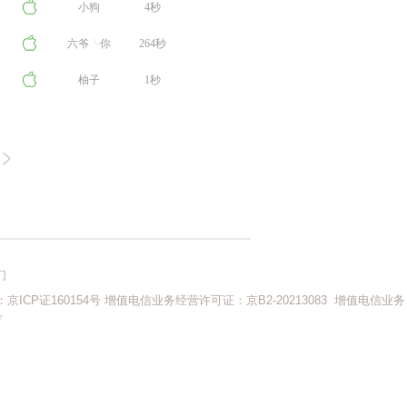
小狗
4秒
六爷╰你
264秒
的专属男
柚子
1秒
孩🔥
们
ICP证160154号
增值电信业务经营许可证：京B2-20213083
增值电信业务
号