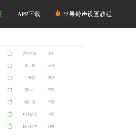
页
APP下载
苹果铃声设置教程
柔情的坏
3秒
念小尊
蛋
55秒
二哥贵
50秒
那咋办
姓？
22秒
罐头汤
22秒
叶落秋无
3秒
起床铃声
声
23秒