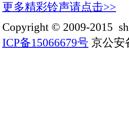
更多精彩铃声请点击>>
Copyright © 2009-2015
ICP备15066679号
京公安备 