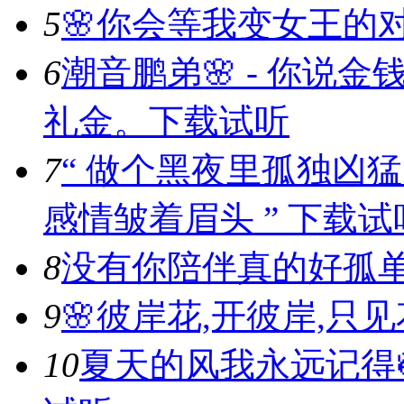
5
🌸你会等我变女王的对
6
潮音鹏弟🌸 - 你说
礼金。
下载
试听
7
“ 做个黑夜里孤独凶
感情皱着眉头 ” ​​​
下载
试
8
没有你陪伴真的好孤
9
🌸彼岸花,开彼岸,只见
10
夏天的风我永远记得