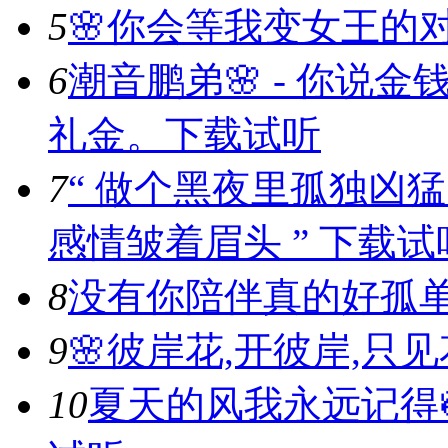
5
🌸你会等我变女王的对
6
潮音鹏弟🌸 - 你说
礼金。
下载
试听
7
“ 做个黑夜里孤独凶
感情皱着眉头 ” ​​​
下载
试
8
没有你陪伴真的好孤
9
🌸彼岸花,开彼岸,只见
10
夏天的风我永远记得