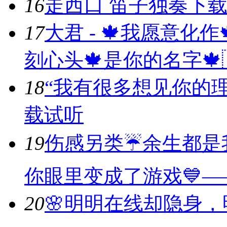
16
走西口 笛子独奏
下
17
大君 - 🍁我愿意化
刻心头🍁是你的名字🍁🇨
18
“我有很多想见你的理
载
试听
19
伤感另类☔余生都是
你眼里变成了游戏💙—
20
🌸明明在线却隐身，