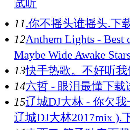
试听
11
.你不摇头谁摇头.
下
12
Anthem Lights - Best
Maybe Wide Awake Star
13
快手热歌。不好听我做
14
六哲 - 眼泪最懂
下载
15
辽城DJ大林 - 你欠
辽城DJ大林2017mix ).