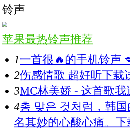
铃声
苹果最热铃声推荐
1
一首很🔥的手机铃声 💋 
2
伤感情歌 超好听
下载
3
MC林美娇 - 这首歌我送
4
총 맞은 것처럼，韩
名其妙的心酸心痛。
下