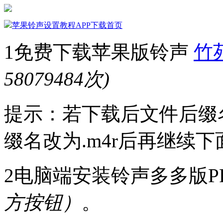
苹果铃声设置教程
APP下载
首页
1
免费下载苹果版铃声
竹
58079484次)
提示：若下载后文件后缀名为
缀名改为.m4r后再继续
2
电脑端安装铃声多多版P
方按钮）
。