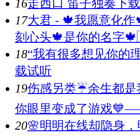
16
走西口 笛子独奏
下
17
大君 - 🍁我愿意化
刻心头🍁是你的名字🍁🇨
18
“我有很多想见你的理
载
试听
19
伤感另类☔余生都是
你眼里变成了游戏💙—
20
🌸明明在线却隐身，