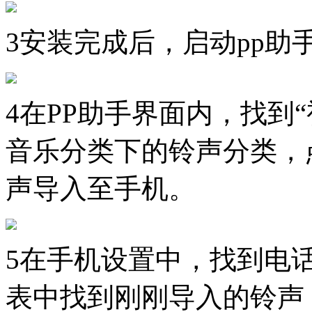
3
安装完成后，启动pp助
4
在PP助手界面内，找到
音乐分类下的铃声分类，
声导入至手机。
5
在手机设置中，找到电
表中找到刚刚导入的铃声