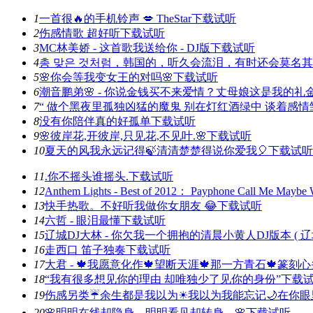
1
一首很🔥的手机铃声 💋 TheStar
下载
试听
2
伤感情歌 超好听
下载
试听
3
MC林美娇 - 这首歌我送给你 - DJ版
下载
试听
4
총 맞은 것처럼，韩国的，听久会流泪，有时还会莫名
5
🌸你会等我变女王的对吗🌸
下载
试听
6
潮音鹏弟🌸 - 你说金钱买不来爱情？丈母娘这是我的礼
7
“ 做个黑夜里孤独凶猛的魔鬼 别在灯红酒绿中 谈着感情皱着眉头
8
没有你陪伴真的好孤单
下载
试听
9
🌸彼岸花,开彼岸,只见花,不见叶.🌸
下载
试听
10
夏天的风我永远记得🍃清清楚楚得说你爱我🎈
下载
试听
11
.你不摇头谁摇头.
下载
试听
12
Anthem Lights - Best of 2012： Payphone Call Me Maybe 
13
快手热歌。不好听我做你女朋友 😂
下载
试听
14
六哲 - 眼泪最懂
下载
试听
15
辽城DJ大林 - 你欠我一个拥抱的清晨小黄人DJ版本 ( 辽城DJ
16
走西口 笛子独奏
下载
试听
17
大君 - 🍁我愿意化作🍁望断天涯🍁那一方青石🍁篆刻心头
18
“我有很多想见你的理由 却唯独少了见你的身份”
下载
19
伤感另类☔余生都是我以为☀我以为我能忘记🌙在你眼
20
🌸明明在线却隐身，明明看见却转身。🌸
下载
试听