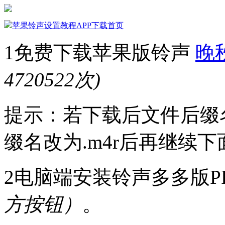
苹果铃声设置教程
APP下载
首页
1
免费下载苹果版铃声
晚
4720522次)
提示：若下载后文件后缀名为
缀名改为.m4r后再继续
2
电脑端安装铃声多多版P
方按钮）
。