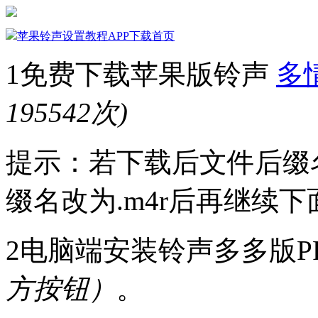
苹果铃声设置教程
APP下载
首页
1
免费下载苹果版铃声
多
195542次)
提示：若下载后文件后缀名为
缀名改为.m4r后再继续
2
电脑端安装铃声多多版P
方按钮）
。