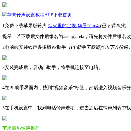
苹果铃声设置教程
APP下载
首页
1
免费下载苹果版铃声
烟火里的尘埃-华晨宇.m4r
(已下载20次)
提示：若下载后文件后缀名为.aac或.m4a，请先将文件后缀名改
2
电脑端安装铃声多多版PP助手
（PP助手下载请点击下方按钮
3
安装完成后，启动pp助手，将手机连接至电脑。
4
在PP助手界面内，找到“视频音乐”标签，然后进入视频音
5
在手机设置中，找到电话铃声选项，进去之后在铃声列表中找
苹果最热铃声推荐