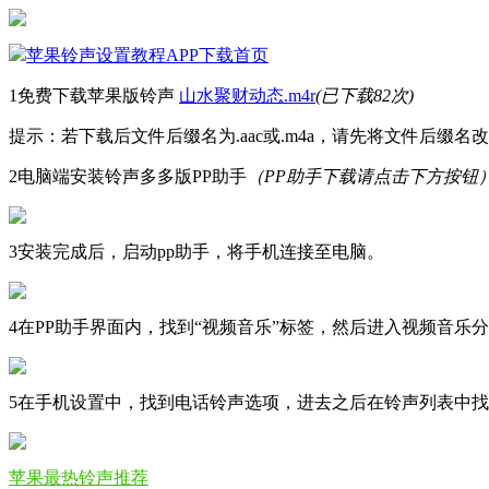
苹果铃声设置教程
APP下载
首页
1
免费下载苹果版铃声
山水聚财动态.m4r
(已下载82次)
提示：若下载后文件后缀名为.aac或.m4a，请先将文件后缀名改
2
电脑端安装铃声多多版PP助手
（PP助手下载请点击下方按钮
3
安装完成后，启动pp助手，将手机连接至电脑。
4
在PP助手界面内，找到“视频音乐”标签，然后进入视频音
5
在手机设置中，找到电话铃声选项，进去之后在铃声列表中找
苹果最热铃声推荐