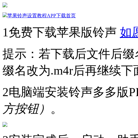
苹果铃声设置教程
APP下载
首页
1
免费下载苹果版铃声
如愿
提示：若下载后文件后缀名为
缀名改为.m4r后再继续
2
电脑端安装铃声多多版P
方按钮）
。