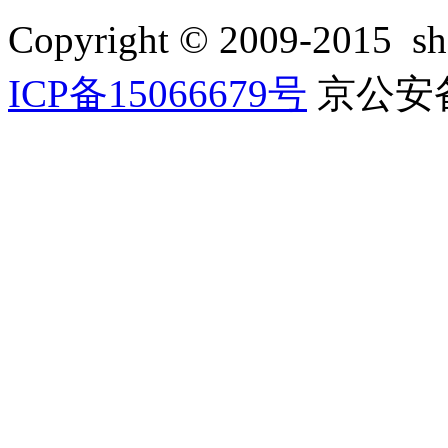
Copyright © 2009-2015
ICP备15066679号
京公安备 