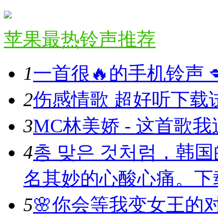
苹果最热铃声推荐
1
一首很🔥的手机铃声 💋 
2
伤感情歌 超好听
下载
3
MC林美娇 - 这首歌我送
4
총 맞은 것처럼，韩
名其妙的心酸心痛。
下
5
🌸你会等我变女王的对