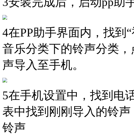
3
安装完成后，启动pp助
4
在PP助手界面内，找到
音乐分类下的铃声分类，
声导入至手机。
5
在手机设置中，找到电
表中找到刚刚导入的铃声
铃声