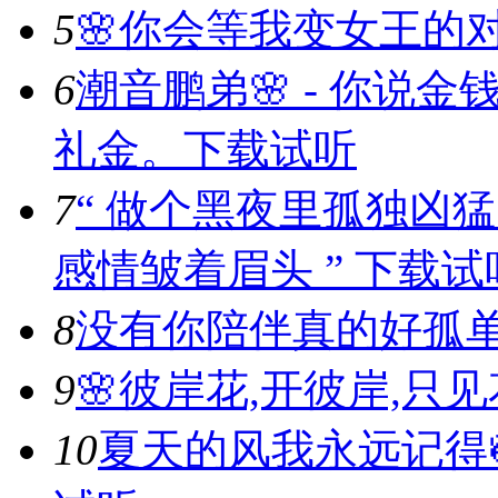
5
🌸你会等我变女王的对
6
潮音鹏弟🌸 - 你说
礼金。
下载
试听
7
“ 做个黑夜里孤独凶
感情皱着眉头 ” ​​​
下载
试
8
没有你陪伴真的好孤
9
🌸彼岸花,开彼岸,只见
10
夏天的风我永远记得