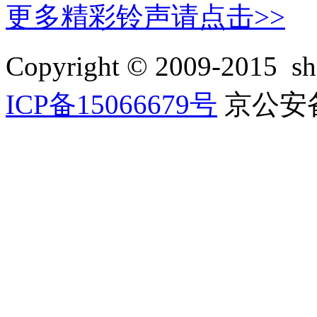
更多精彩铃声请点击>>
Copyright © 2009-2015
ICP备15066679号
京公安备 