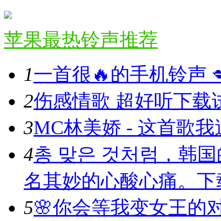
苹果最热铃声推荐
1
一首很🔥的手机铃声 💋 
2
伤感情歌 超好听
下载
3
MC林美娇 - 这首歌我送
4
총 맞은 것처럼，韩
名其妙的心酸心痛。
下
5
🌸你会等我变女王的对