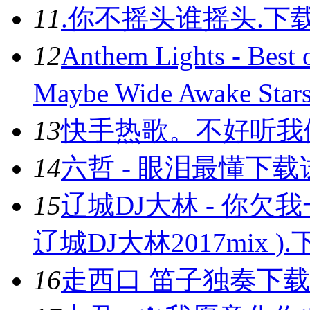
11
.你不摇头谁摇头.
下
12
Anthem Lights - Best
Maybe Wide Awake Star
13
快手热歌。不好听我做
14
六哲 - 眼泪最懂
下载
15
辽城DJ大林 - 你欠
辽城DJ大林2017mix ).
16
走西口 笛子独奏
下