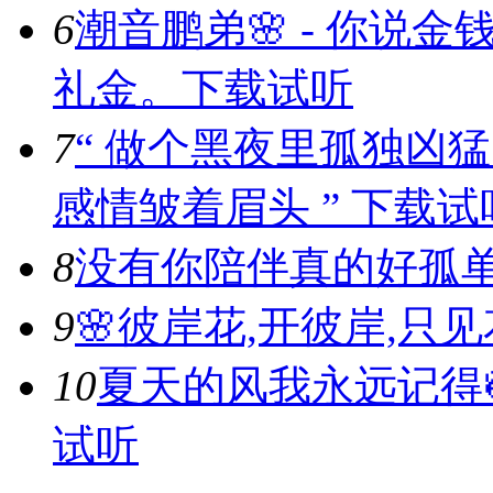
6
潮音鹏弟🌸 - 你说
礼金。
下载
试听
7
“ 做个黑夜里孤独凶
感情皱着眉头 ” ​​​
下载
试
8
没有你陪伴真的好孤
9
🌸彼岸花,开彼岸,只见
10
夏天的风我永远记得
试听