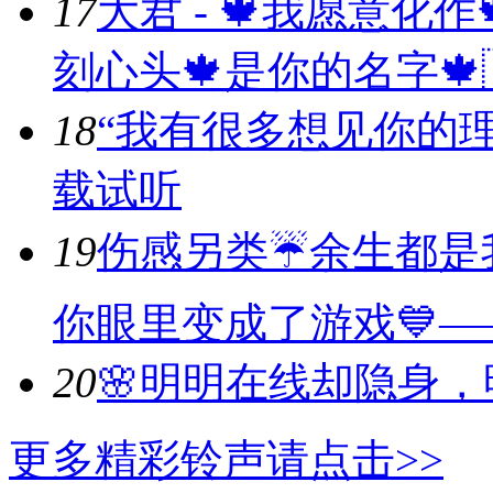
17
大君 - 🍁我愿意化
刻心头🍁是你的名字🍁🇨
18
“我有很多想见你的理
载
试听
19
伤感另类☔余生都是
你眼里变成了游戏💙—
20
🌸明明在线却隐身，
更多精彩铃声请点击>>