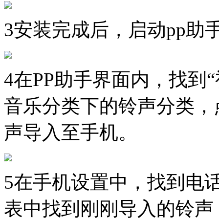
3
安装完成后，启动pp助
4
在PP助手界面内，找到
音乐分类下的铃声分类，
声导入至手机。
5
在手机设置中，找到电
表中找到刚刚导入的铃声