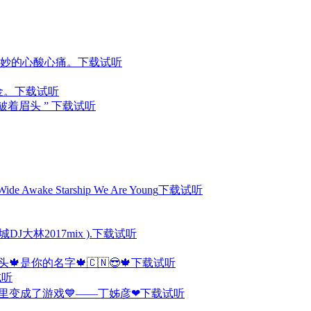
其妙的心酸心痛。
下载
试听
金。
下载
试听
 ” ​​​
下载
试听
Wide Awake Starship We Are Young
下载
试听
大林2017mix ).
下载
试听
是你的名字🍁🇨🇳😎🍁
下载
试听
试听
里变成了游戏💙——丁姊彦❤
下载
试听