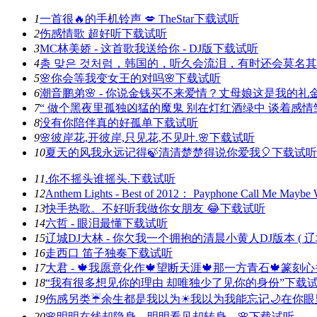
1
一首很🔥的手机铃声 💋 TheStar
下载
试听
2
伤感情歌 超好听
下载
试听
3
MC林美娇 - 这首歌我送给你 - DJ版
下载
试听
4
총 맞은 것처럼，韩国的，听久会流泪，有时还会莫名
5
🌸你会等我变女王的对吗🌸
下载
试听
6
潮音鹏弟🌸 - 你说金钱买不来爱情？丈母娘这是我的礼
7
“ 做个黑夜里孤独凶猛的魔鬼 别在灯红酒绿中 谈着感情皱着眉头
8
没有你陪伴真的好孤单
下载
试听
9
🌸彼岸花,开彼岸,只见花,不见叶.🌸
下载
试听
10
夏天的风我永远记得🍃清清楚楚得说你爱我🎈
下载
试听
11
.你不摇头谁摇头.
下载
试听
12
Anthem Lights - Best of 2012： Payphone Call Me Maybe 
13
快手热歌。不好听我做你女朋友 😂
下载
试听
14
六哲 - 眼泪最懂
下载
试听
15
辽城DJ大林 - 你欠我一个拥抱的清晨小黄人DJ版本 ( 辽城DJ
16
走西口 笛子独奏
下载
试听
17
大君 - 🍁我愿意化作🍁望断天涯🍁那一方青石🍁篆刻心头
18
“我有很多想见你的理由 却唯独少了见你的身份”
下载
19
伤感另类☔余生都是我以为☀我以为我能忘记🌙在你眼
20
🌸明明在线却隐身，明明看见却转身。🌸
下载
试听