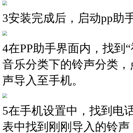
3
安装完成后，启动pp助
4
在PP助手界面内，找到
音乐分类下的铃声分类，
声导入至手机。
5
在手机设置中，找到电
表中找到刚刚导入的铃声