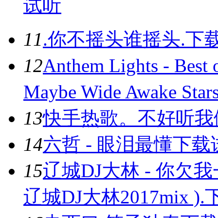
试听
11
.你不摇头谁摇头.
下
12
Anthem Lights - Best
Maybe Wide Awake Star
13
快手热歌。不好听我做
14
六哲 - 眼泪最懂
下载
15
辽城DJ大林 - 你欠
辽城DJ大林2017mix ).