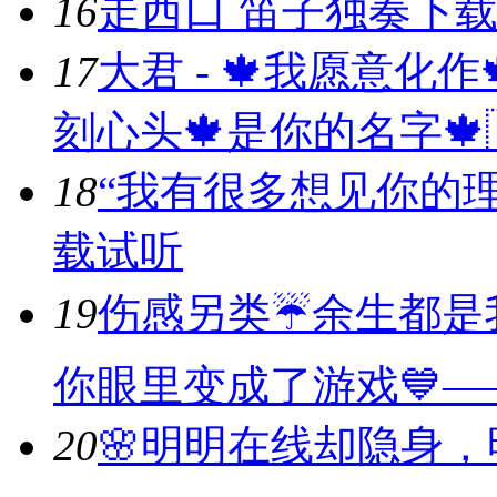
16
走西口 笛子独奏
下
17
大君 - 🍁我愿意化
刻心头🍁是你的名字🍁🇨
18
“我有很多想见你的理
载
试听
19
伤感另类☔余生都是
你眼里变成了游戏💙—
20
🌸明明在线却隐身，