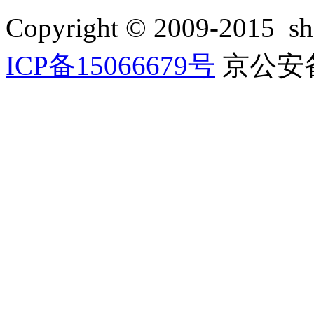
Copyright © 2009-2015
ICP备15066679号
京公安备 