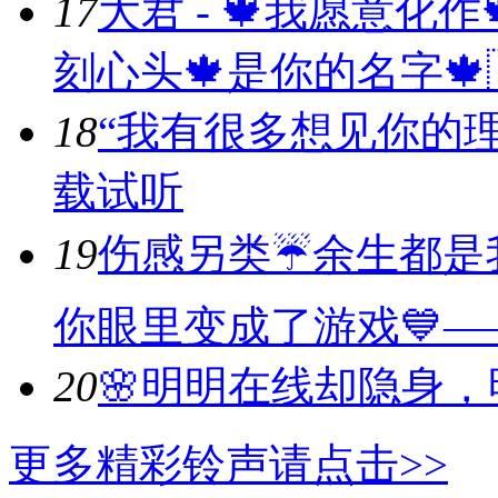
17
大君 - 🍁我愿意化
刻心头🍁是你的名字🍁🇨
18
“我有很多想见你的理
载
试听
19
伤感另类☔余生都是
你眼里变成了游戏💙—
20
🌸明明在线却隐身，
更多精彩铃声请点击>>