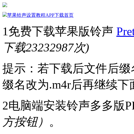
苹果铃声设置教程
APP下载
首页
1
免费下载苹果版铃声
Pr
下载23232987次)
提示：若下载后文件后缀名为
缀名改为.m4r后再继续
2
电脑端安装铃声多多版P
方按钮）
。