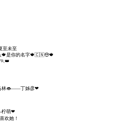
夏至未至
是你的名字🍁🇨🇳😎🍁
👑
林👄——丁姊彦❤
-柠萌❤
会喜欢她！