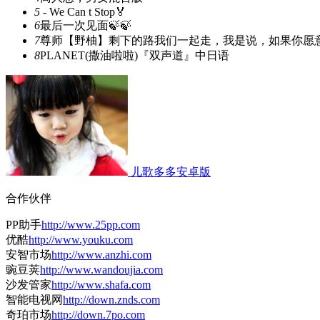
5
- We Can t Stop🏅
6
最后一次见面🍃🍃
7
尊师【野柚】剩下的路我们一起走，我是说，如果你愿
8
PLANET(撒油啦啦)『双声道』中日语
儿歌多多安卓版
合作伙伴
PP助手
http://www.25pp.com
优酷
http://www.youku.com
安智市场
http://www.anzhi.com
豌豆荚
http://www.wandoujia.com
沙发管家
http://www.shafa.com
智能电视网
http://down.znds.com
奇珀市场
http://down.7po.com