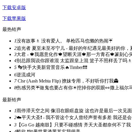
下载安卓版
下载苹果版
最热铃声
1
没有故事🚶 没有爱人。 单枪匹马也懒的热闹☔
2
追光者 夏至未至岑宁儿 - 最好的年纪遇见最美好的你，
3
大君 - 🍁我愿意化作🍁望断天涯🍁那一方青石🍁篆刻心头
4
别总跟我说你跟谁混 太监跟皇上混 篮子不照样丢了吗🚶
5
👣快手大美新背景音乐🔥Timber❗❗❗
6
逆流成河
7
Clsr (Aash Mehta Flip) 撩妹专用，不好听你打我👻
8
伤感另类☔做鬼也要占有你☀挖掉你的双眼👀撒上福尔马
最新铃声
1
雨停滞天空之间 像泪在眼眶盘旋 这也许是最后一次见面
2
☁️平天大圣❗ - 我不管这个女人曾经声誉有多差 我还是
3
【Go Go 越南鼓】只要不碰感情 齐天大圣都奈何不了我
4
酷欣 ❗如果世界漆黑其实我很美