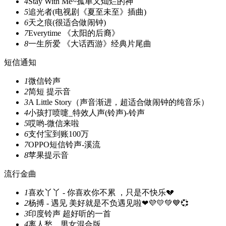
4
Stay With Me~孤单又灿烂的神
5
追光者(电视剧《夏至未至》插曲)
6
天之痕(很适合做闹钟)
7
Everytime 《太阳的后裔》
8
一生所爱 《大话西游》经典片尾曲
短信通知
1
微信铃声
2
简短 提示音
3
A Little Story（声音渐进，超适合做闹钟的纯音乐）
4
小孩打喷嚏_特效人声(铃声)-铃声
5
哎哟-微信来啦
6
支付宝到账100万
7
OPPO短信铃声-溪流
8
苹果提示音
流行金曲
1
喜欢丫丫 - 你喜欢你不累 ，只是不快乐💔
2
杨搏 - 遇见 美好就是不负遇见啦❤💜💛💚💙💞
3
印度铃声 超好听的一首
4
离人愁，男女混合版